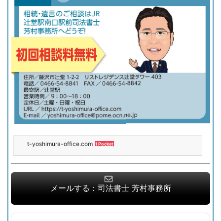
t-yoshimura-office.com
1 Pocket
司法書士芳村事務所｜相続・遺言・みなし解散継続手
続き【辻堂・藤沢・茅ヶ崎・平...
https://t-yoshimura-office.com
辻堂駅南口駅前、徒歩0分。辻堂駅から一番近い司法書士事務所です。（提携駐
メールする：司法書士 芳村事務所
車場あり）藤沢市辻堂を中心に茅ヶ崎・平塚・小田原の方々の相続・遺産整理・
遺言サポート・みなし解散継続手続きに関するご相談は司法書士芳村事務所へ！
ご来所歓迎です。ご自宅にご訪問も可能です。（土日もお電話でのご相談を受け
付けます。ご訪問は予めご連絡ください。8:30～21:00までOK）